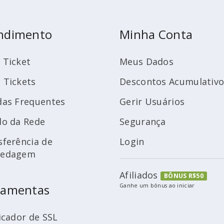
ndimento
Minha Conta
 Ticket
Meus Dados
 Tickets
Descontos Acumulativo
das Frequentes
Gerir Usuários
do da Rede
Segurança
sferência de
Login
pedagem
Afiliados
BÔNUS R$50
ramentas
Ganhe um bônus ao iniciar
icador de SSL