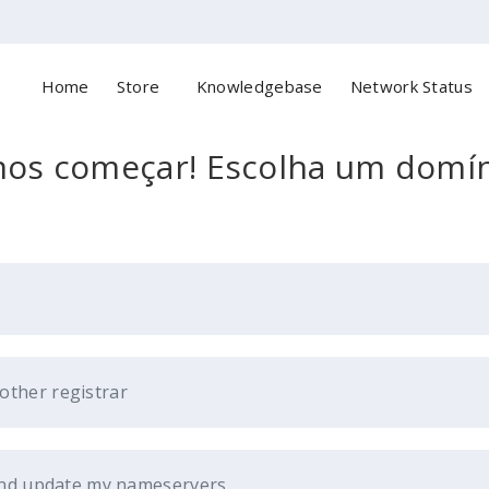
Home
Store
Knowledgebase
Network Status
os começar! Escolha um domíni
other registrar
 and update my nameservers