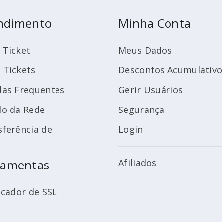
ndimento
Minha Conta
 Ticket
Meus Dados
 Tickets
Descontos Acumulativo
das Frequentes
Gerir Usuários
do da Rede
Segurança
sferência de
Login
ramentas
Afiliados
icador de SSL